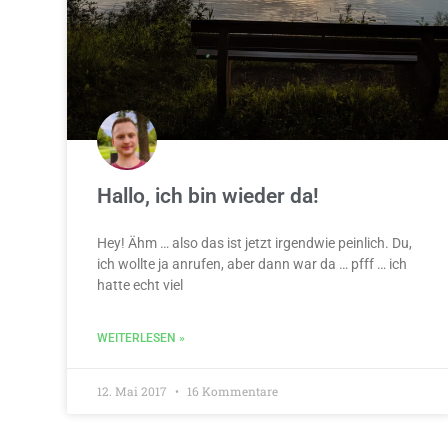
Hallo, ich bin wieder da!
Hey! Ähm … also das ist jetzt irgendwie peinlich. Du,
ich wollte ja anrufen, aber dann war da … pfff … ich
hatte echt viel
WEITERLESEN »
12. Mai 2017
16 Kommentare