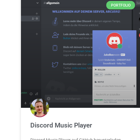
PORTFOLIO
Discord Music Player
Discord Music Player auf GitHub herunterladen