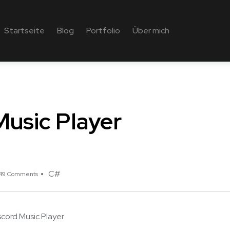
Startseite
Blog
Portfolio
Über mich
Music Player
C#
49 Comments
scord Music Player