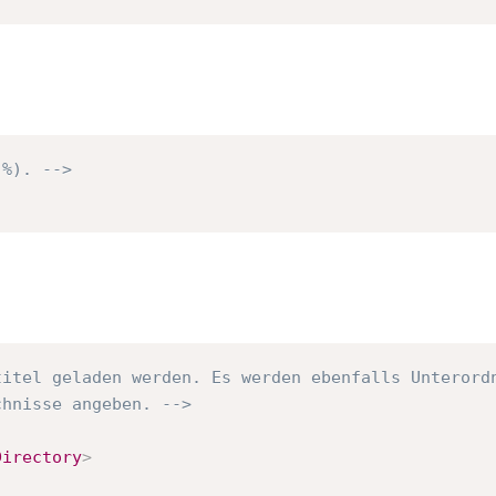
 %). -->
itel geladen werden. Es werden ebenfalls Unterordn
chnisse angeben. -->
Directory
>