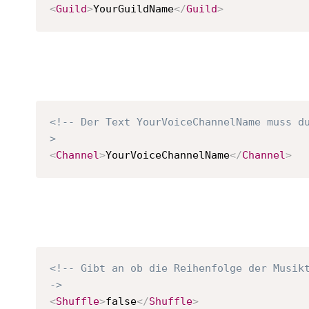
<
Guild
>
YourGuildName
</
Guild
>
<!-- Der Text YourVoiceChannelName muss d
>
<
Channel
>
YourVoiceChannelName
</
Channel
>
<!-- Gibt an ob die Reihenfolge der Musik
->
<
Shuffle
>
false
</
Shuffle
>