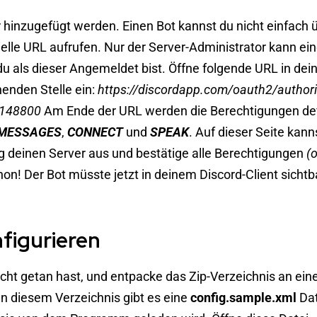
 hinzugefügt werden. Einen Bot kannst du nicht einfach 
elle URL aufrufen. Nur der Server-Administrator kann ei
 du als dieser Angemeldet bist. Öffne folgende URL in de
enden Stelle ein:
https://discordapp.com/oauth2/author
3148800
Am Ende der URL werden die Berechtigungen defi
MESSAGES
,
CONNECT
und
SPEAK
. Auf
dieser Seite
kanns
g deinen Server aus und bestätige alle Berechtigungen
(
hon! Der Bot müsste jetzt in deinem Discord-Client sichtb
figurieren
icht getan hast, und entpacke das Zip-Verzeichnis an ein
In diesem Verzeichnis gibt es eine
config.sample.xml
Dat