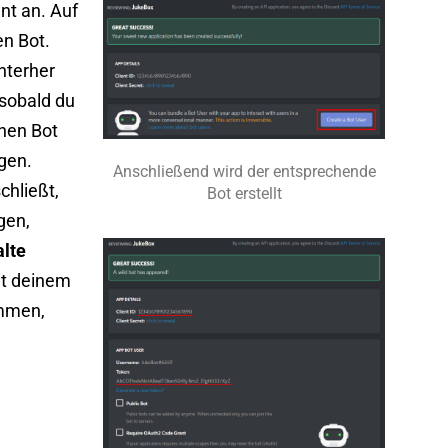
nt an. Auf
en Bot.
nterher
 sobald du
nen Bot
gen.
Anschließend wird der entsprechende
chließt,
Bot erstellt
gen,
lte
mit deinem
ommen,