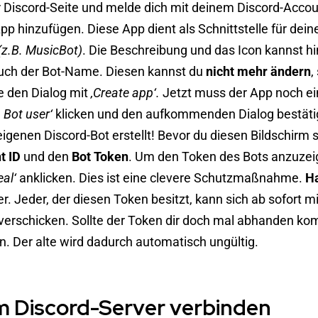
r Discord-Seite
und melde dich mit deinem Discord-Accou
p hinzufügen. Diese App dient als Schnittstelle für dein
(z.B. MusicBot)
. Die Beschreibung und das Icon kannst hi
auch der Bot-Name. Diesen kannst du
nicht mehr ändern
,
ge den Dialog mit
‚Create app‘.
Jetzt muss der App noch ei
 Bot user‘
klicken und den aufkommenden Dialog bestäti
enen Discord-Bot erstellt! Bevor du diesen Bildschirm s
t ID
und den
Bot Token
. Um den Token des Bots anzuzei
eal‘
anklicken. Dies ist eine clevere Schutzmaßnahme.
Ha
er. Jeder, der diesen Token besitzt, kann sich ab sofort 
erschicken. Sollte der Token dir doch mal abhanden k
en. Der alte wird dadurch automatisch ungültig.
em Discord-Server verbinden