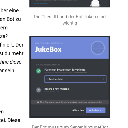
über eine
Die Client-ID und der Bot-Token sind
nen Bot zu
wichtig
inem
ize?
niert. Der
t du mehr
ohne diese
ar sein.
en
ei. Diese
Der Bot muss zum Server hinzugefügt