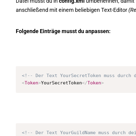
Datei musst du in
config.xml
umbenennen, damit s
anschließend mit einem beliebigen Text-Editor
(Re
Folgende Einträge musst du anpassen:
<!-- Der Text YourSecretToken muss durch 
<
Token
>
YourSecretToken
</
Token
>
<!-- Der Text YourGuildName muss durch de