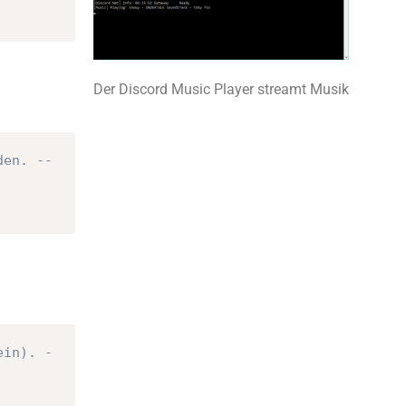
Der Discord Music Player streamt Musik
den. --
ein). -